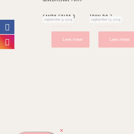
CANDY COLOR 2
JOHN DO 7
september 9, 2019
september 13, 2019
Lees meer
Lees meer
✕