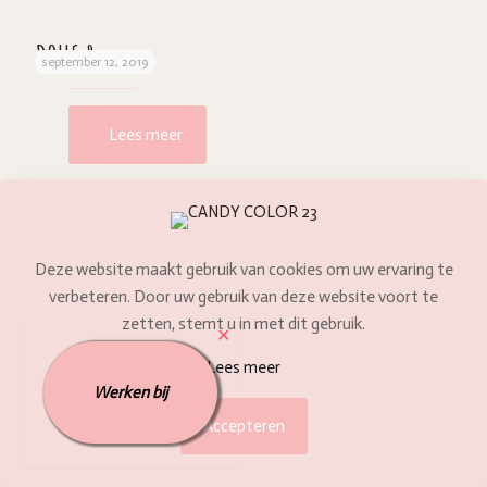
DOLLS 8
september 12, 2019
Lees meer
SWEET VINTAGE 11
september 13, 2019
Deze website maakt gebruik van cookies om uw ervaring te
Lees meer
verbeteren. Door uw gebruik van deze website voort te
zetten, stemt u in met dit gebruik.
✕
CANDY COLOR 9
september 9, 2019
Lees meer
Werken bij
Accepteren
Lees meer